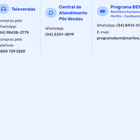
Central de
Programa BE
Material
PET
Televendas
Benefícios Exclusiv
Atendimento
Martins - Cashback
Pós Vendas
ompras pelo
Material
PET
WhatsApp
:
(34) 8413-0
WhatsApp
:
WhatsApp
:
E-mail
:
34) 98428-2779
(34) 3301-5819
programabem@martins.
ompras pelo
Tamanho
2
elefone
:
800 729 5220
Cor
Rosa
Sessão
Casinha Pet
Tamanho
2