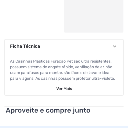
Ficha Técnica
As Casinhas Plásticas Furacão Pet são ultra resistentes,
possuem sistema de engate rápido, ventilação de ar, não
usam parafusos para montar, são fáceis de lavar e ideal
para viagens. As casinhas possuem protetor ultra-violeta,
tornando assim um produto de longa durabilidade e protege
Ver
Mais
seu cão dos raios solares. E o melhor! casinha 2 em 1: vira
caminha de verão, e casinha de inverno! Referência de
Fábrica: 345 Código de Barras: 7898490093458
Dimensões: 52,0 x 41,0 x 40,0cm Peso Líquido: 2190 g
Aproveite e compre junto
Peso Bruto: 2190 g
Especificações