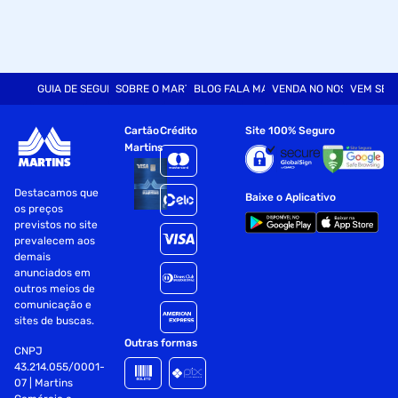
GUIA DE SEGURANÇA
SOBRE O MARTINS
BLOG FALA MART
VENDA NO NOSSO SITE
VEM SER
Cartão
Crédito
Site 100% Seguro
Martins
Destacamos que
Baixe o Aplicativo
os preços
previstos no site
prevalecem aos
demais
anunciados em
outros meios de
comunicação e
sites de buscas.
Outras formas
CNPJ
43.214.055/0001-
07 | Martins