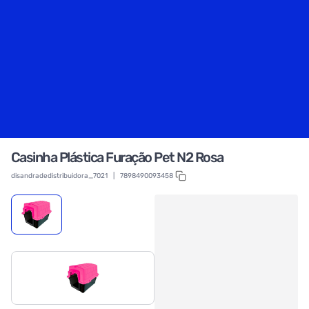
Casinha Plástica Furação Pet N2 Rosa
disandradedistribuidora_7021
|
7898490093458