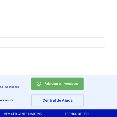
Fale com um vendedor
ins - Cashbacks
Central de Ajuda
s.com.br
VEM SER GENTE MARTINS
TERMOS DE USO