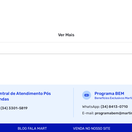
Ver
Mais
ntral de Atendimento Pós
Programa BEM
s Brilho;
Benefícios Exclusivos Mart
ndas
WhatsApp
:
(34) 8413-0710
:
(34) 3301-5819
E-mail
:
programabem@martin
ios e com Toque Aveludado;
BLOG FALA MART
VENDA NO NOSSO SITE