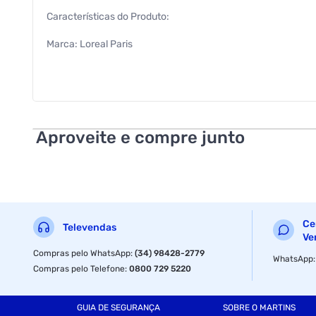
Características do Produto:
Marca: Loreal Paris
Cor: 200 Preto
Tonalidade: Preto
Tipo: Creme Gloss
Aproveite e compre junto
Textura: Creme
EAN: 7896014183043
Características Adicionais:
Ce
Televendas
Coloração Sem Amônia Que Proporciona Cor Intensa e 4X Mai
Ve
Compras pelo WhatsApp
:
(34) 98428-2779
WhatsApp
Compatível com Cabelos Quimicamente Tratados;
Compras pelo Telefone
:
0800 729 5220
Fórmula Que Reforça a Fibra Capilar, Mantendo os Fios Mac
GUIA DE SEGURANÇA
SOBRE O MARTINS