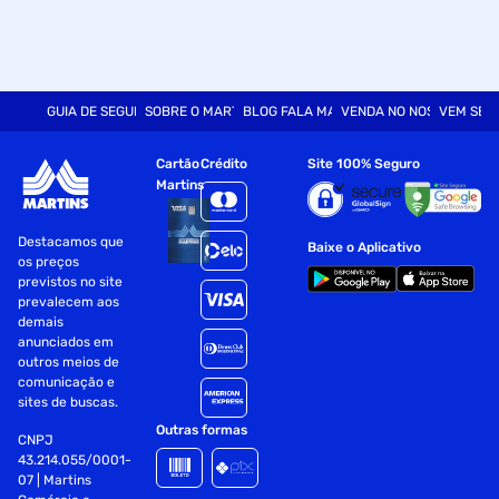
GUIA DE SEGURANÇA
SOBRE O MARTINS
BLOG FALA MART
VENDA NO NOSSO SITE
VEM SER
Cartão
Crédito
Site 100% Seguro
Martins
Destacamos que
Baixe o Aplicativo
os preços
previstos no site
prevalecem aos
demais
anunciados em
outros meios de
comunicação e
sites de buscas.
Outras formas
CNPJ
43.214.055/0001-
07 | Martins