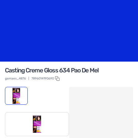
Casting Creme Gloss 634 Pao De Mel
gamaes_4876
|
7896014190690