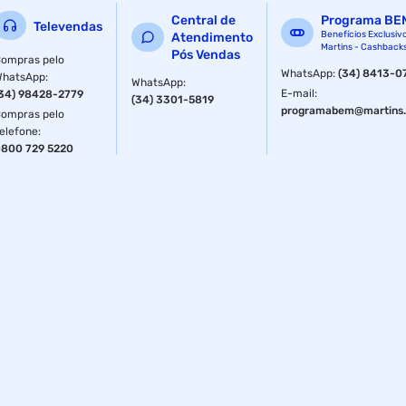
Central de
Programa BE
Televendas
Benefícios Exclusiv
Atendimento
Martins - Cashback
Pós Vendas
ompras pelo
WhatsApp
:
(34) 8413-0
WhatsApp
:
WhatsApp
:
E-mail
:
34) 98428-2779
(34) 3301-5819
programabem@martins.
ompras pelo
elefone
:
800 729 5220