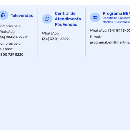
Central de
Programa BE
Televendas
Benefícios Exclusiv
Atendimento
Martins - Cashback
Pós Vendas
ompras pelo
WhatsApp
:
(34) 8413-0
WhatsApp
:
WhatsApp
:
E-mail
:
34) 98428-2779
(34) 3301-5819
programabem@martins.
ompras pelo
elefone
:
800 729 5220