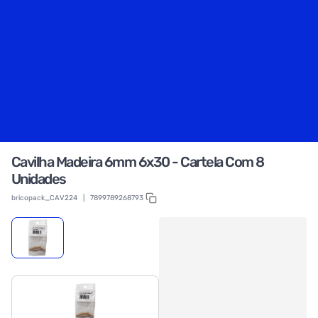
Cavilha Madeira 6mm 6x30 - Cartela Com 8
Unidades
bricopack_CAV224
|
7899789268793