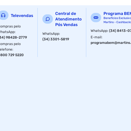
Central de
Programa BE
Televendas
Benefícios Exclusiv
Atendimento
Martins - Cashback
Pós Vendas
ompras pelo
WhatsApp
:
(34) 8413-0
WhatsApp
:
WhatsApp
:
E-mail
:
34) 98428-2779
(34) 3301-5819
programabem@martins.
ompras pelo
elefone
:
800 729 5220