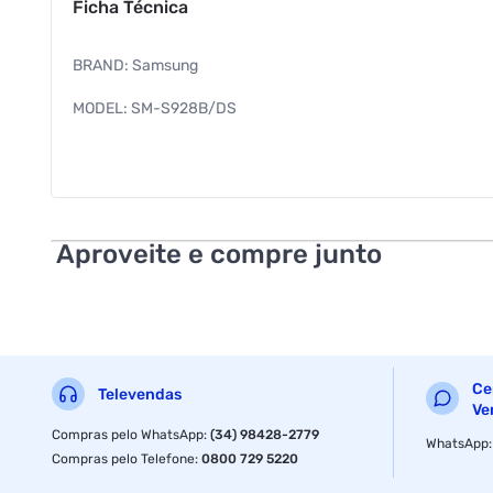
Ficha Técnica
BRAND: Samsung
MODEL: SM-S928B/DS
RAM: 12 GB
Indicado para: Dia a Dia
Garantia: 12
Aproveite e compre junto
Linha: Galaxy S24 Ultra
Tamanho da tela: 6.8"
Tecnologia da Tela: Dynamic AMOLED 2X
Ce
Televendas
Resolução da tela: 1440 x 3120 (QHD+)
Ve
Compras pelo WhatsApp
:
(34) 98428-2779
WhatsApp
Com leitor de impressão digital: Sim
Compras pelo Telefone
:
0800 729 5220