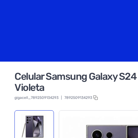
Celular Samsung Galaxy S24 U
Violeta
gigacell_7892509134293
|
7892509134293