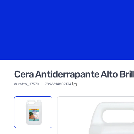
Cera Antiderrapante Alto Br
duratto_17570
|
7896614807134