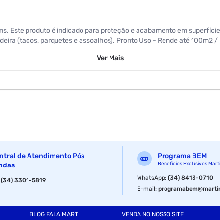
s. Este produto é indicado para proteção e acabamento em superfícies de
madeira (tacos, parquetes e assoalhos). Pronto Uso - Rende até 100m2 / 
Ver
Mais
ntral de Atendimento Pós
Programa BEM
Benefícios Exclusivos Mart
ndas
WhatsApp
:
(34) 8413-0710
:
(34) 3301-5819
E-mail
:
programabem@martin
BLOG FALA MART
VENDA NO NOSSO SITE