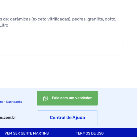
: cerâmicas (exceto vitrificadas), pedras, granilite, cotto,
Litro
Fale com um vendedor
ins - Cashbacks
Central de Ajuda
s.com.br
VEM SER GENTE MARTINS
TERMOS DE USO