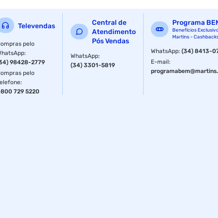
Central de
Programa BE
Televendas
Benefícios Exclusiv
Atendimento
Martins - Cashback
Pós Vendas
ompras pelo
WhatsApp
:
(34) 8413-0
WhatsApp
:
WhatsApp
:
E-mail
:
34) 98428-2779
(34) 3301-5819
programabem@martins.
ompras pelo
elefone
:
800 729 5220