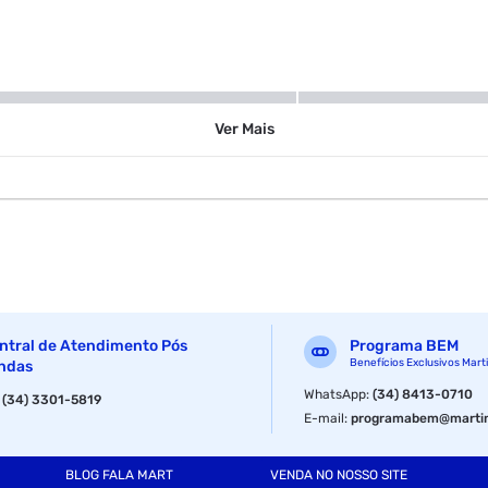
Ardosia
Ver
Mais
Ardósia
750 ml
ntral de Atendimento Pós
Programa BEM
Benefícios Exclusivos Mart
ndas
WhatsApp
:
(34) 8413-0710
:
(34) 3301-5819
E-mail
:
programabem@martin
BLOG FALA MART
VENDA NO NOSSO SITE