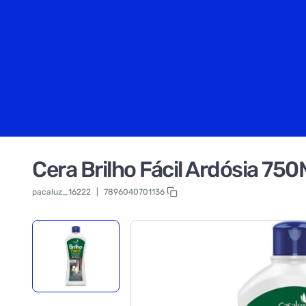
Cera Brilho Fácil Ardósia 750
pacaluz_16222
|
7896040701136