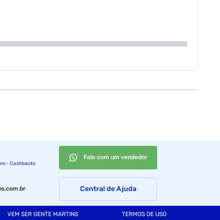
Fale com um vendedor
ins - Cashbacks
Central de Ajuda
s.com.br
VEM SER GENTE MARTINS
TERMOS DE USO