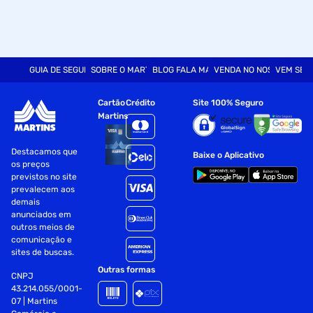
GUIA DE SEGURANÇA
SOBRE O MARTINS
BLOG FALA MART
VENDA NO NOSSO SITE
VEM SER
Cartão
Crédito
Site 100% Seguro
Martins
Destacamos que
Baixe o Aplicativo
os preços
previstos no site
prevalecem aos
demais
anunciados em
outros meios de
comunicação e
sites de buscas.
Outras formas
CNPJ
43.214.055/0001-
07 | Martins