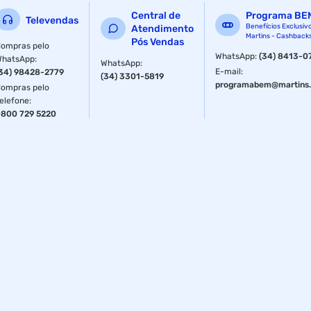
Central de
Programa BE
Televendas
Benefícios Exclusiv
Atendimento
Martins - Cashback
Pós Vendas
ompras pelo
WhatsApp
:
(34) 8413-0
WhatsApp
:
WhatsApp
:
E-mail
:
34) 98428-2779
(34) 3301-5819
programabem@martins.
ompras pelo
elefone
:
800 729 5220