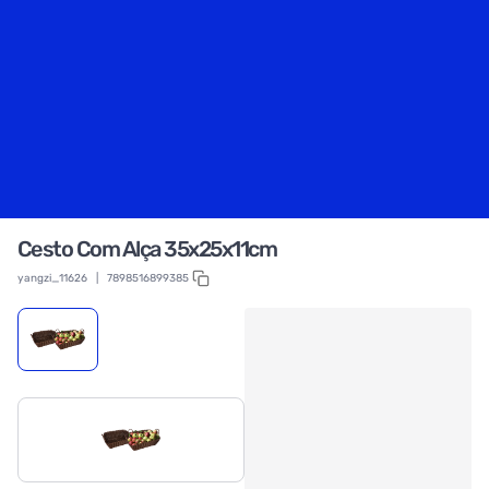
Cesto Com Alça 35x25x11cm
yangzi_11626
|
7898516899385