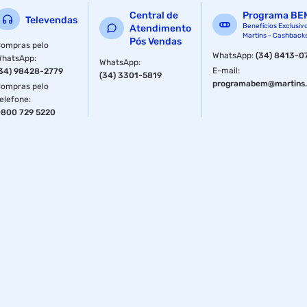
Central de
Programa BE
Televendas
Benefícios Exclusiv
Atendimento
Martins - Cashback
Pós Vendas
ompras pelo
WhatsApp
:
(34) 8413-0
WhatsApp
:
WhatsApp
:
E-mail
:
34) 98428-2779
(34) 3301-5819
programabem@martins.
ompras pelo
elefone
:
800 729 5220