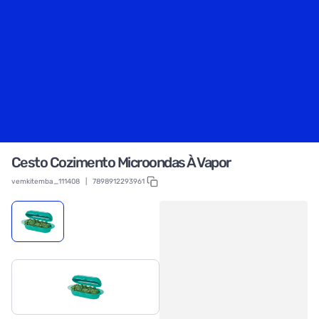
Cesto Cozimento Microondas À Vapor
vemkitemba_111408
|
7898912293961