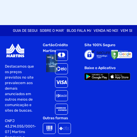
GUIA DE SEGURANÇA
SOBRE O MARTINS
BLOG FALA MART
VENDA NO NOSSO SITE
VEM SER
Cartão
Crédito
Site 100% Seguro
Martins
Destacamos que
Baixe o Aplicativo
os preços
previstos no site
prevalecem aos
demais
anunciados em
outros meios de
comunicação e
sites de buscas.
Outras formas
CNPJ
43.214.055/0001-
07 | Martins