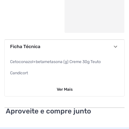
Ficha Técnica
Cetoconazol+betametasona (g) Creme 30g Teuto
Candicort
Antimicotico Betametasona + Cetoconazol 30g
Ver
Mais
Cr 30g
Teuto
Aproveite e compre junto