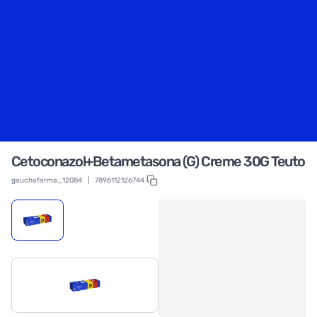
Cetoconazol+Betametasona (G) Creme 30G Teuto
gauchafarma_12084
|
7896112126744