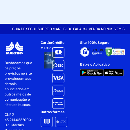
GUIA DE SEGURANÇA
SOBRE O MARTINS
BLOG FALA MART
VENDA NO NOSSO SITE
VEM SER
Cartão
Crédito
Site 100% Seguro
Martins
Destacamos que
Baixe o Aplicativo
os preços
previstos no site
prevalecem aos
demais
anunciados em
outros meios de
comunicação e
sites de buscas.
Outras formas
CNPJ
43.214.055/0001-
07 | Martins