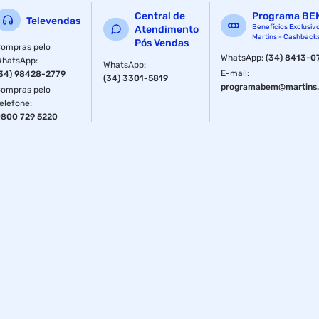
Central de
Programa BE
Televendas
Benefícios Exclusiv
Atendimento
Martins - Cashback
Pós Vendas
ompras pelo
WhatsApp
:
(34) 8413-0
WhatsApp
:
WhatsApp
:
E-mail
:
34) 98428-2779
(34) 3301-5819
programabem@martins.
ompras pelo
elefone
:
800 729 5220