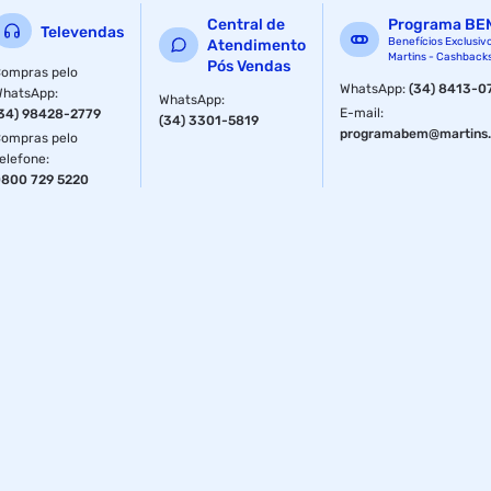
Central de
Programa BE
Televendas
Benefícios Exclusiv
Atendimento
Martins - Cashback
Pós Vendas
ompras pelo
WhatsApp
:
(34) 8413-0
WhatsApp
:
WhatsApp
:
E-mail
:
34) 98428-2779
(34) 3301-5819
programabem@martins.
ompras pelo
elefone
:
800 729 5220