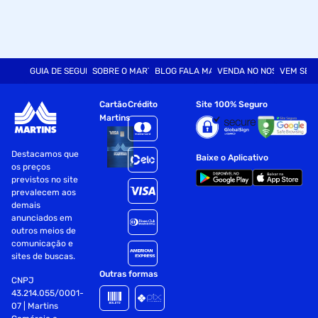
GUIA DE SEGURANÇA
SOBRE O MARTINS
BLOG FALA MART
VENDA NO NOSSO SITE
VEM SER
Cartão
Crédito
Site 100% Seguro
Martins
Destacamos que
Baixe o Aplicativo
os preços
previstos no site
prevalecem aos
demais
anunciados em
outros meios de
comunicação e
sites de buscas.
Outras formas
CNPJ
43.214.055/0001-
07 | Martins