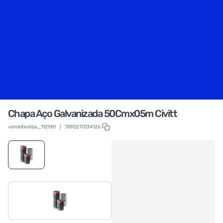
Chapa Aço Galvanizada 50Cmx05m Civitt
vemkitemba_112981
|
7890217034126