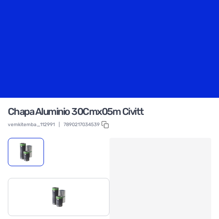
Chapa Aluminio 30Cmx05m Civitt
vemkitemba_112991
|
7890217034539