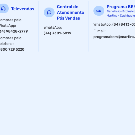
Central de
Programa BE
Televendas
Benefícios Exclusiv
Atendimento
Martins - Cashback
Pós Vendas
ompras pelo
WhatsApp
:
(34) 8413-0
WhatsApp
:
WhatsApp
:
E-mail
:
34) 98428-2779
(34) 3301-5819
programabem@martins.
ompras pelo
elefone
:
800 729 5220