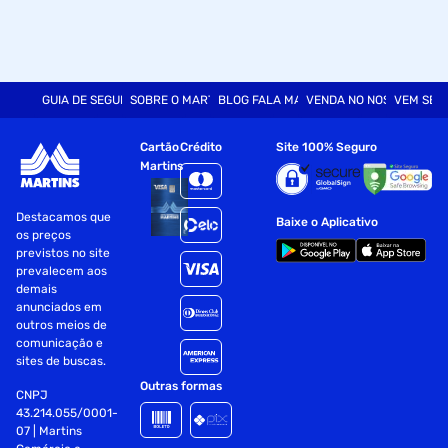
GUIA DE SEGURANÇA
SOBRE O MARTINS
BLOG FALA MART
VENDA NO NOSSO SITE
VEM SER
Cartão
Crédito
Site 100% Seguro
Martins
Destacamos que
Baixe o Aplicativo
os preços
previstos no site
prevalecem aos
demais
anunciados em
outros meios de
comunicação e
sites de buscas.
Outras formas
CNPJ
43.214.055/0001-
07 | Martins