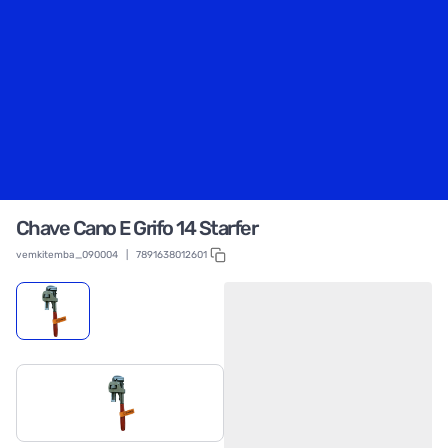
Chave Cano E Grifo 14 Starfer
vemkitemba_090004
|
7891638012601