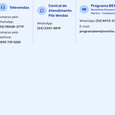
Central de
Programa BE
Televendas
Benefícios Exclusiv
Atendimento
Martins - Cashback
Pós Vendas
ompras pelo
WhatsApp
:
(34) 8413-0
WhatsApp
:
WhatsApp
:
E-mail
:
34) 98428-2779
(34) 3301-5819
programabem@martins.
ompras pelo
elefone
:
800 729 5220