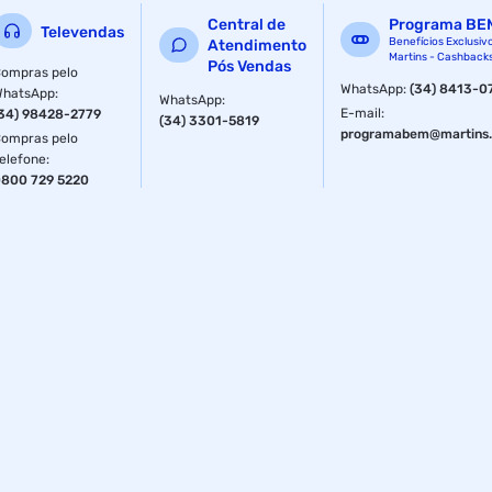
Central de
Programa BE
Televendas
Benefícios Exclusiv
Atendimento
Martins - Cashback
Pós Vendas
ompras pelo
WhatsApp
:
(34) 8413-0
WhatsApp
:
WhatsApp
:
E-mail
:
34) 98428-2779
(34) 3301-5819
programabem@martins.
ompras pelo
elefone
:
800 729 5220