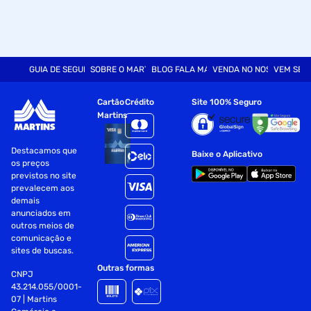
GUIA DE SEGURANÇA
SOBRE O MARTINS
BLOG FALA MART
VENDA NO NOSSO SITE
VEM SER
Cartão
Crédito
Site 100% Seguro
Martins
Destacamos que
Baixe o Aplicativo
os preços
previstos no site
prevalecem aos
demais
anunciados em
outros meios de
comunicação e
sites de buscas.
Outras formas
CNPJ
43.214.055/0001-
07 | Martins