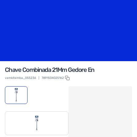
Chave Combinada 21Mm Gedore En
vemkitemba_055236
|
7891504025162