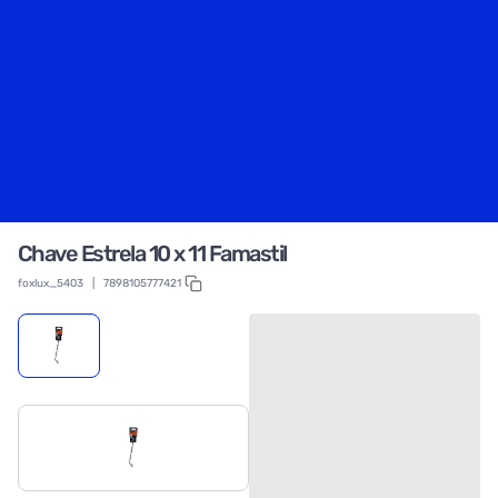
Chave Estrela 10 x 11 Famastil
foxlux_5403
|
7898105777421