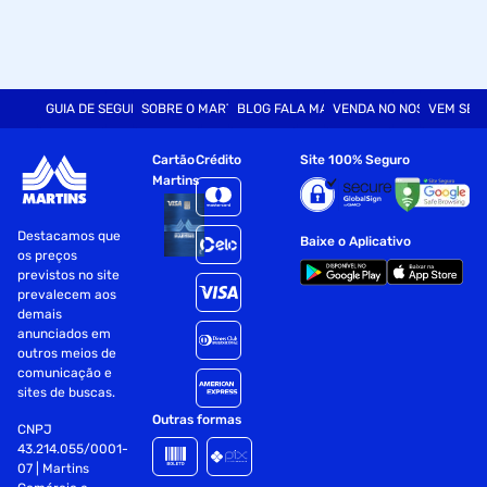
GUIA DE SEGURANÇA
SOBRE O MARTINS
BLOG FALA MART
VENDA NO NOSSO SITE
VEM SER
Cartão
Crédito
Site 100% Seguro
Martins
Destacamos que
Baixe o Aplicativo
os preços
previstos no site
prevalecem aos
demais
anunciados em
outros meios de
comunicação e
sites de buscas.
Outras formas
CNPJ
43.214.055/0001-
07 | Martins