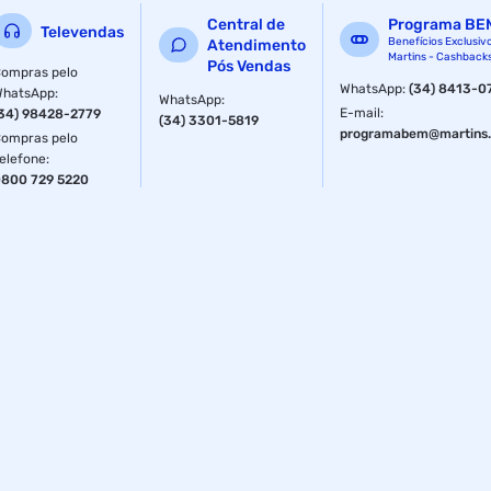
Central de
Programa BE
Televendas
Benefícios Exclusiv
Atendimento
Martins - Cashback
Pós Vendas
ompras pelo
WhatsApp
:
(34) 8413-0
WhatsApp
:
WhatsApp
:
E-mail
:
34) 98428-2779
(34) 3301-5819
programabem@martins.
ompras pelo
elefone
:
800 729 5220