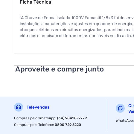
Ficha Técnica
"A Chave de Fenda Isolada 1000V Famastil 1/8x3 foi desenvolv
instalações, manutenções e ajustes em quadros de energia, 
choques elétricos em circuitos energizados, garantindo maio
elétricos e precisam de ferramentas confiáveis no dia a di
resistência ao desgaste e longa durabilidade. Essa const
oferece precisão no encaixe em parafusos, permitindo aplic
para maior eficiência e segurança na execução das tarefas
durabilidade em atividades técnicas e instalações elétricas."
Aproveite e compre junto
Ce
Televendas
Ve
Compras pelo WhatsApp
:
(34) 98428-2779
WhatsApp
Compras pelo Telefone
:
0800 729 5220