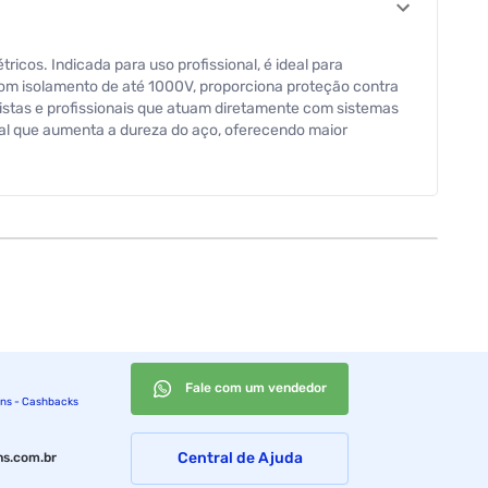
icos. Indicada para uso profissional, é ideal para
 com isolamento de até 1000V, proporciona proteção contra
cistas e profissionais que atuam diretamente com sistemas
rial que aumenta a dureza do aço, oferecendo maior
e aplicações exigentes. Com medida de 1/8x3, a chave
ign proporciona controle firme durante o uso, contribuindo
profissionais que buscam desempenho, segurança elétrica e
Fale com um vendedor
ins - Cashbacks
Central de Ajuda
s.com.br