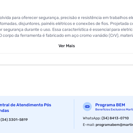
ida para oferecer segurança, precisão e resistência em trabalhos elétr
tomadas, disjuntores, painéis elétricos e conexões de fios. Projetada
r segurança durante o uso. Essa característica é essencial para eletri
a. O corpo da ferramenta é fabricado em aço cromo vanádio (CrV), mate
rução robusta garante desempenho consistente mesmo em uso contínuo 
Ver
Mais
ação de torque adequada sem danificar a peça ou a ferramenta. Seu des
. A Chave de Fenda Isolada Famastil é uma ferramenta essencial para 
ntral de Atendimento Pós
Programa BEM
Benefícios Exclusivos Mart
ndas
WhatsApp
:
(34) 8413-0710
:
(34) 3301-5819
E-mail
:
programabem@martin