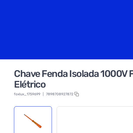
Chave Fenda Isolada 1000V Fa
Elétrico
foxlux_1759699
|
7898708927872