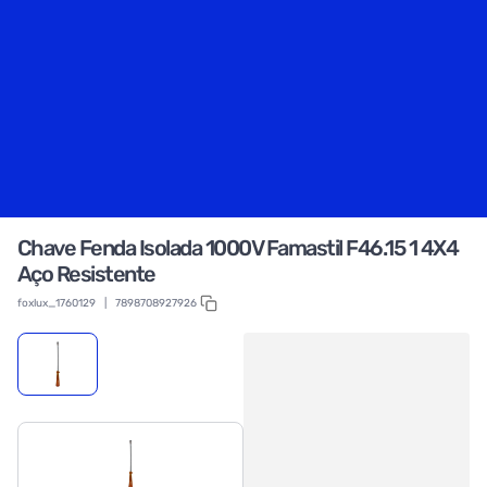
Chave Fenda Isolada 1000V Famastil F46.15 1 4X4
Aço Resistente
foxlux_1760129
|
7898708927926