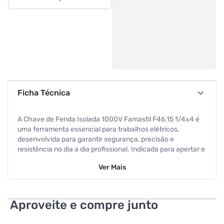
Ficha Técnica
A Chave de Fenda Isolada 1000V Famastil F46.15 1/4x4 é
uma ferramenta essencial para trabalhos elétricos,
desenvolvida para garantir segurança, precisão e
resistência no dia a dia profissional. Indicada para apertar e
soltar parafusos com fenda, é ideal para instalações,
Ver
Mais
manutenções e ajustes em sistemas elétricos. Com
isolamento de até 1000V, proporciona proteção contra
choques elétricos em circuitos energizados, sendo
indispensável para eletricistas e profissionais que
Aproveite e compre junto
trabalham com energia elétrica. Essa característica
garante maior segurança durante intervenções em quadros