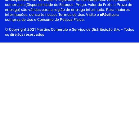
comerciais (Disponibilidade de Estoque, Preço, Valor do Frete e Prazo de
entrega) são válidas para a região de entrega informada. Para maiores
informações, consulte nossos Termos de Uso. Visite o
eFácil
para
compras de Uso e Consumo de Pessoa Física.
© Copyright 2021 Martins Comércio e Serviço de Distribuição S.A. - Todos
os direitos reservados