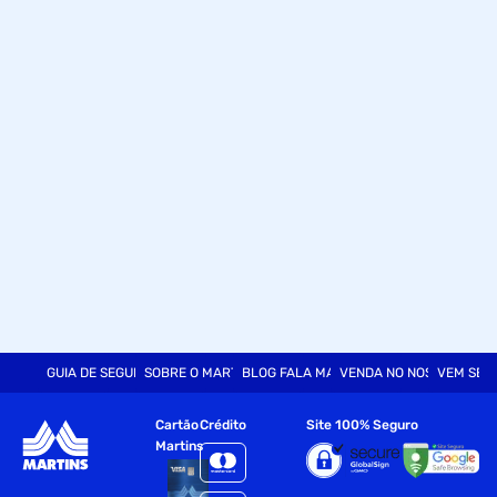
GUIA DE SEGURANÇA
SOBRE O MARTINS
BLOG FALA MART
VENDA NO NOSSO SITE
VEM SER
Cartão
Crédito
Site 100% Seguro
Martins