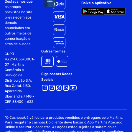
Destacamos que
Baixe o Aplicativo
os preços
previstos no site
prevalecem aos
demais
anunciados em
outros meios de
comunicação e
sites de buscas.
Outras formas
CNPJ
43.214.055/0001-
07 | Martins
Comércio e
Siga nossas Redes
Serviço de
Sociais
Distribuição S.A.
Rua Jataí, 1150,
Aparecida,
Uberlândia / MG -
CEP 38400 - 632
*O Cashback é válido para produtos vendidos e entregues pelo Martins.
Para resgatar o cashback o cliente deve baixar o App Martins Atacado
Online e realizar o cadastro. As ações estão sujeitas a saírem do ar
antecipadamente. Verifique o regulamento da campanha. As condições