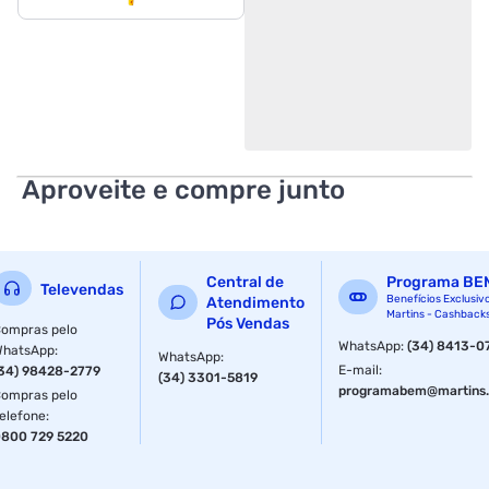
Aproveite e compre junto
Central de
Programa BE
Televendas
Benefícios Exclusiv
Atendimento
Martins - Cashback
Pós Vendas
ompras pelo
WhatsApp
:
(34) 8413-0
WhatsApp
:
WhatsApp
:
E-mail
:
34) 98428-2779
(34) 3301-5819
programabem@martins.
ompras pelo
elefone
:
800 729 5220