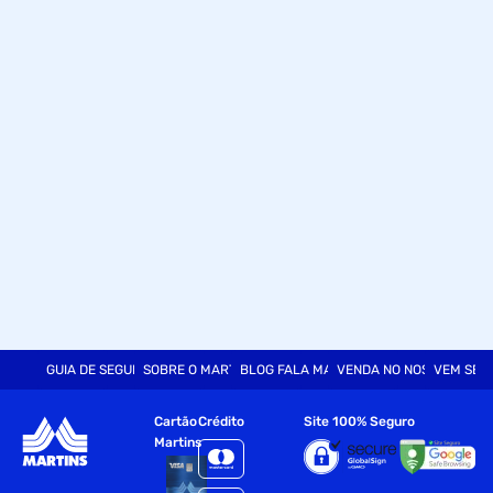
GUIA DE SEGURANÇA
SOBRE O MARTINS
BLOG FALA MART
VENDA NO NOSSO SITE
VEM SER
Cartão
Crédito
Site 100% Seguro
Martins