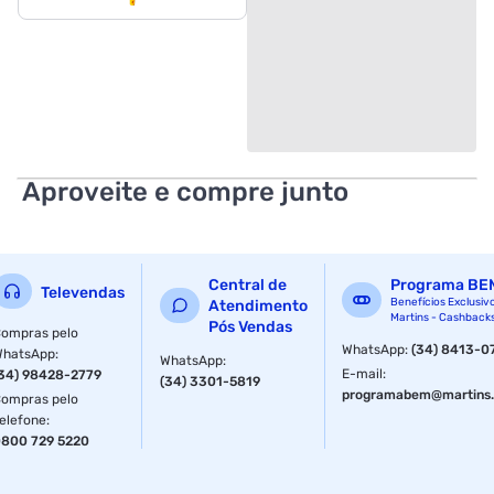
Aproveite e compre junto
Central de
Programa BE
Televendas
Benefícios Exclusiv
Atendimento
Martins - Cashback
Pós Vendas
ompras pelo
WhatsApp
:
(34) 8413-0
WhatsApp
:
WhatsApp
:
E-mail
:
34) 98428-2779
(34) 3301-5819
programabem@martins.
ompras pelo
elefone
:
800 729 5220