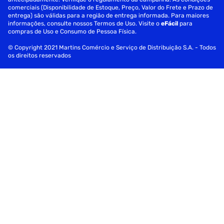
comerciais (Disponibilidade de Estoque, Preço, Valor do Frete e Prazo de
entrega) são válidas para a região de entrega informada. Para maiores
informações, consulte nossos Termos de Uso. Visite o
eFácil
para
compras de Uso e Consumo de Pessoa Física.
© Copyright 2021 Martins Comércio e Serviço de Distribuição S.A. - Todos
os direitos reservados