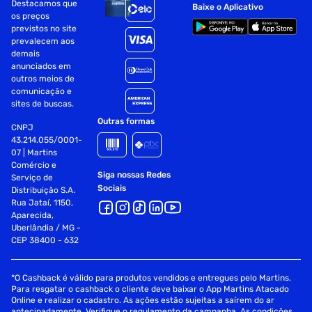
Destacamos que
Baixe o Aplicativo
os preços
previstos no site
prevalecem aos
demais
anunciados em
outros meios de
comunicação e
sites de buscas.
Outras formas
CNPJ
43.214.055/0001-
07 | Martins
Comércio e
Siga nossas Redes
Serviço de
Sociais
Distribuição S.A.
Rua Jataí, 1150,
Aparecida,
Uberlândia / MG -
CEP 38400 - 632
*O Cashback é válido para produtos vendidos e entregues pelo Martins.
Para resgatar o cashback o cliente deve baixar o App Martins Atacado
Online e realizar o cadastro. As ações estão sujeitas a saírem do ar
antecipadamente. Verifique o regulamento da campanha. As condições