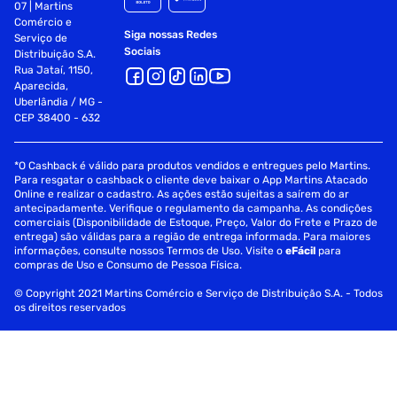
07 | Martins
Especificações
Comércio e
Siga nossas Redes
Serviço de
Sociais
Distribuição S.A.
Fornecedor
Foxlux
Rua Jataí, 1150,
Aparecida,
Uberlândia / MG -
Ferramenta
Chave Phillips
CEP 38400 - 632
*O Cashback é válido para produtos vendidos e entregues pelo Martins.
Para resgatar o cashback o cliente deve baixar o App Martins Atacado
Online e realizar o cadastro. As ações estão sujeitas a saírem do ar
antecipadamente. Verifique o regulamento da campanha. As condições
comerciais (Disponibilidade de Estoque, Preço, Valor do Frete e Prazo de
entrega) são válidas para a região de entrega informada. Para maiores
informações, consulte nossos Termos de Uso. Visite o
eFácil
para
compras de Uso e Consumo de Pessoa Física.
© Copyright 2021 Martins Comércio e Serviço de Distribuição S.A. - Todos
os direitos reservados