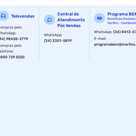
Características Adicionais:
Central de
Programa BE
Televendas
Em Cromo Vanádio.
Benefícios Exclusiv
Atendimento
Martins - Cashback
Pós Vendas
ompras pelo
Cabo reforçado transparente
WhatsApp
:
(34) 8413-0
WhatsApp
:
WhatsApp
:
E-mail
:
34) 98428-2779
(34) 3301-5819
profundidade interna da haste.
programabem@martins.
ompras pelo
elefone
:
Ponta imantada.
800 729 5220
Grande resistência a impactos.
Ponta Imantada:
Facilita o manuseio dos parafusos, mantendo-os
firmemente na posição e evitando quedas ou perdas.Isso
proporciona maior
eficiência e segurança durante o trabalho.
Material: