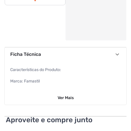
Ficha Técnica
Características do Produto:
Marca: Famastil
Modelo: Ponta Imantada
Ver
Mais
Segmento: Chave Philips
Cor: Laranja
Aproveite e compre junto
Ean: 7898105776400