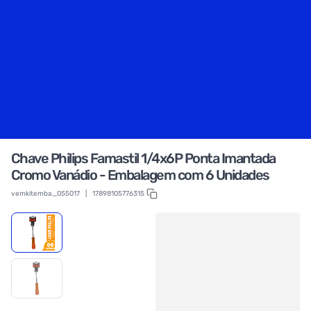
Chave Philips Famastil 1/4x6P Ponta Imantada
Cromo Vanádio - Embalagem com 6 Unidades
vemkitemba_055017
|
17898105776315