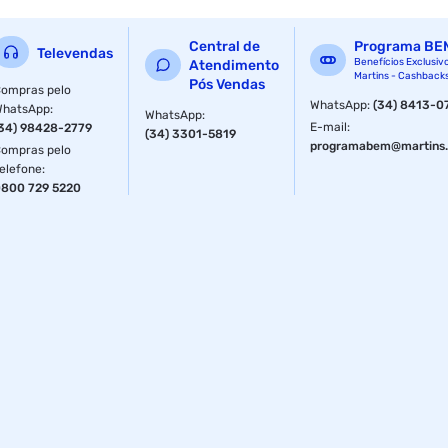
Características da Ponta: Imantada
Central de
Programa BE
Televendas
Resistência: Grande resistência a impactos
Benefícios Exclusiv
Atendimento
Martins - Cashback
Pós Vendas
ompras pelo
Fornecedor: Famastil
WhatsApp
:
(34) 8413-0
WhatsApp
:
WhatsApp
:
E-mail
:
34) 98428-2779
(34) 3301-5819
programabem@martins.
ompras pelo
elefone
:
800 729 5220