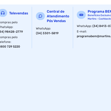
compacta e fácil de instalar em espaços reduzidos. Ela
também tem uma alta resistência mecânica e elétrica,
Central de
Programa BE
suportando até 3A de corrente e 250V de tensão. Além
Televendas
Benefícios Exclusiv
Atendimento
disso, ela é feita de materiais de qualidade que garantem
Martins - Cashback
Pós Vendas
sua durabilidade e proteção contra choques, poeira e
ompras pelo
WhatsApp
:
(34) 8413-0
umidade.
WhatsApp
:
WhatsApp
:
E-mail
:
34) 98428-2779
(34) 3301-5819
programabem@martins.
ompras pelo
elefone
:
800 729 5220