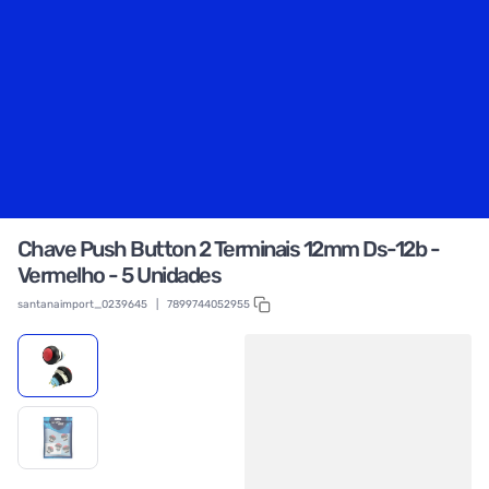
Chave Push Button 2 Terminais 12mm Ds-12b -
Vermelho - 5 Unidades
santanaimport_0239645
|
7899744052955