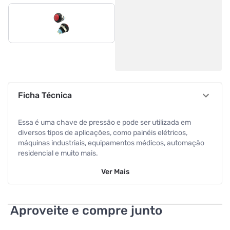
Ficha Técnica
Essa é uma chave de pressão e pode ser utilizada em
diversos tipos de aplicações, como painéis elétricos,
máquinas industriais, equipamentos médicos, automação
residencial e muito mais.
Ver
Mais
A chave push button tem um design moderno e elegante,
com um botão vermelho que se destaca e facilita a
identificação. Ela possui dois polos, ou seja, dois terminais
que podem ser conectados a circuitos diferentes,
Aproveite e compre junto
permitindo acionar ou desligar dois dispositivos ao mesmo
tempo. A chave possui diâmetro de 12 mm, o que a torna