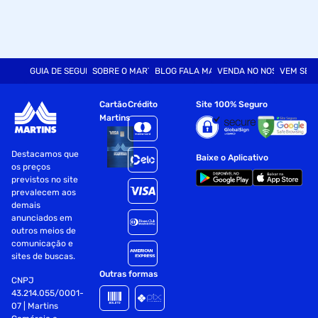
GUIA DE SEGURANÇA
SOBRE O MARTINS
BLOG FALA MART
VENDA NO NOSSO SITE
VEM SER
Cartão
Crédito
Site 100% Seguro
Martins
Destacamos que
Baixe o Aplicativo
os preços
previstos no site
prevalecem aos
demais
anunciados em
outros meios de
comunicação e
sites de buscas.
Outras formas
CNPJ
43.214.055/0001-
07 | Martins