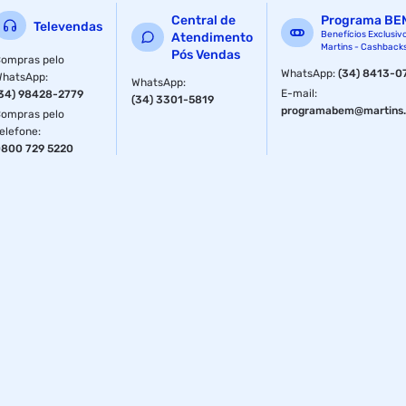
Central de
Programa BE
Televendas
Benefícios Exclusiv
Atendimento
Martins - Cashback
Pós Vendas
ompras pelo
WhatsApp
:
(34) 8413-0
WhatsApp
:
WhatsApp
:
E-mail
:
34) 98428-2779
(34) 3301-5819
programabem@martins.
ompras pelo
elefone
:
800 729 5220