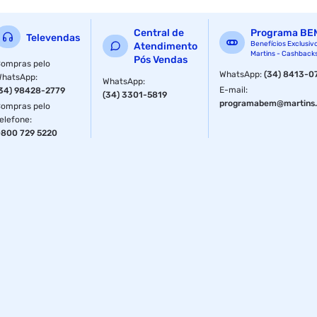
Central de
Programa BE
Televendas
Benefícios Exclusiv
Atendimento
Martins - Cashback
Pós Vendas
ompras pelo
WhatsApp
:
(34) 8413-0
WhatsApp
:
WhatsApp
:
E-mail
:
34) 98428-2779
(34) 3301-5819
programabem@martins.
ompras pelo
elefone
:
800 729 5220