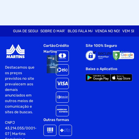
GUIA DE SEGURANÇA
SOBRE O MARTINS
BLOG FALA MART
VENDA NO NOSSO SITE
VEM SER
Cartão
Crédito
Site 100% Seguro
Martins
Destacamos que
Baixe o Aplicativo
os preços
previstos no site
prevalecem aos
demais
anunciados em
outros meios de
comunicação e
sites de buscas.
Outras formas
CNPJ
43.214.055/0001-
07 | Martins