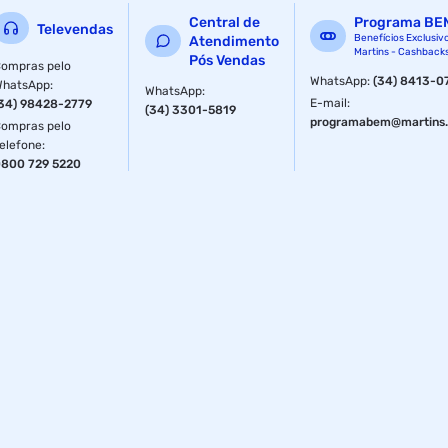
Central de
Programa BE
Televendas
Benefícios Exclusiv
Atendimento
Martins - Cashback
Pós Vendas
ompras pelo
WhatsApp
:
(34) 8413-0
WhatsApp
:
WhatsApp
:
E-mail
:
34) 98428-2779
(34) 3301-5819
programabem@martins.
ompras pelo
elefone
:
800 729 5220