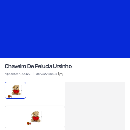
Chaveiro De Pelucia Ursinho
nipocenter_33422
|
7899527140404