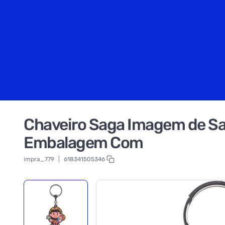
Chaveiro Saga Imagem de San
Embalagem Com
impra_779
|
618341505346