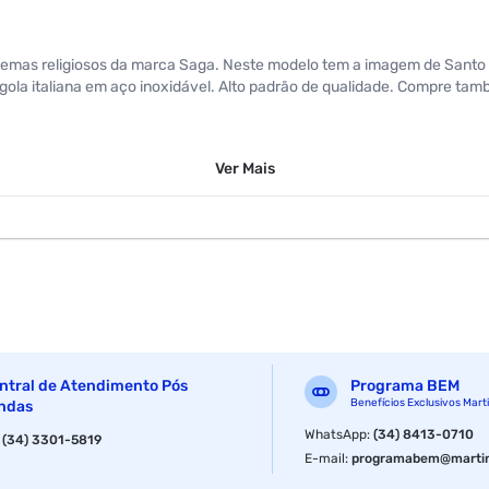
s temas religiosos da marca Saga. Neste modelo tem a imagem de Sant
argola italiana em aço inoxidável. Alto padrão de qualidade. Compre ta
Ver
Mais
ntral de Atendimento Pós
Programa BEM
Benefícios Exclusivos Mart
ndas
WhatsApp
:
(34) 8413-0710
:
(34) 3301-5819
E-mail
:
programabem@martin