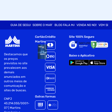
GUIA DE SEGURANÇA
SOBRE O MARTINS
BLOG FALA MART
VENDA NO NOSSO SITE
VEM SER
Cartão
Crédito
Site 100% Seguro
Martins
Destacamos que
Baixe o Aplicativo
os preços
previstos no site
prevalecem aos
demais
anunciados em
outros meios de
comunicação e
sites de buscas.
Outras formas
CNPJ
43.214.055/0001-
07 | Martins