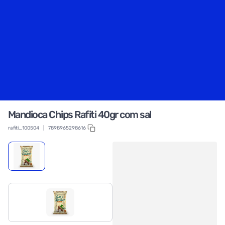
Mandioca Chips Rafiti 40gr com sal
rafiti_100504
|
7898965298616