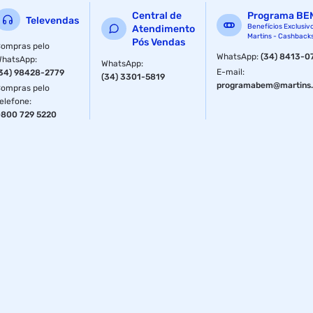
Central de
Programa BE
Televendas
Benefícios Exclusiv
Atendimento
Martins - Cashback
Pós Vendas
ompras pelo
WhatsApp
:
(34) 8413-0
WhatsApp
:
WhatsApp
:
E-mail
:
34) 98428-2779
(34) 3301-5819
programabem@martins.
ompras pelo
elefone
:
800 729 5220