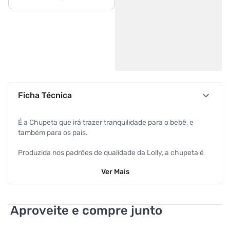
Ficha Técnica
É a Chupeta que irá trazer tranquilidade para o bebê, e
também para os pais.
Produzida nos padrões de qualidade da Lolly, a chupeta é
certificada pelo INMETRO e não contém Bisfenol-A (BPA
Ver
Mais
Free).
Especificações
Aproveite e compre junto
Cor
Rosa