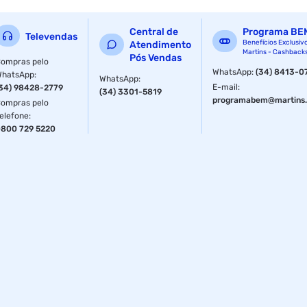
Central de
Programa BE
Televendas
Benefícios Exclusiv
Atendimento
Martins - Cashback
Pós Vendas
ompras pelo
WhatsApp
:
(34) 8413-0
WhatsApp
:
WhatsApp
:
E-mail
:
34) 98428-2779
(34) 3301-5819
programabem@martins.
ompras pelo
elefone
:
800 729 5220