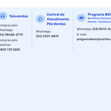
Central de
Programa BE
Televendas
Benefícios Exclusiv
Atendimento
Martins - Cashback
Pós Vendas
ompras pelo
WhatsApp
:
(34) 8413-0
WhatsApp
:
WhatsApp
:
E-mail
:
34) 98428-2779
(34) 3301-5819
programabem@martins.
ompras pelo
elefone
:
800 729 5220