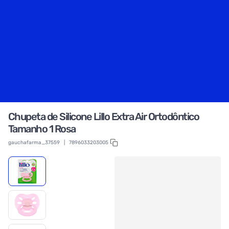
Chupeta de Silicone Lillo Extra Air Ortodôntico
Tamanho 1 Rosa
gauchafarma_37559
|
7896033203005