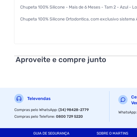
Chupeta 100% Silicone - Mais de 6 Meses - Tam 2 - Azul - Lo
Chupeta 100% Silicone Ortodontica, com exclusivo sistema Ai
Seu formato ortodontico, que simula o seio materno, propor
100% silicone aumenta ainda mais o conforto e a leveza no
Aproveite e compre junto
Ce
Televendas
Ve
Compras pelo WhatsApp
:
(34) 98428-2779
WhatsApp
Compras pelo Telefone
:
0800 729 5220
GUIA DE SEGURANÇA
SOBRE O MARTINS