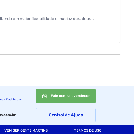
ltando em maior flexibilidade e maciez duradoura.
ranquilidade para o bebê. Para completar, sua estrutura em
Fale com um vendedor
ins - Cashbacks
Central de Ajuda
s.com.br
VEM SER GENTE MARTINS
TERMOS DE USO