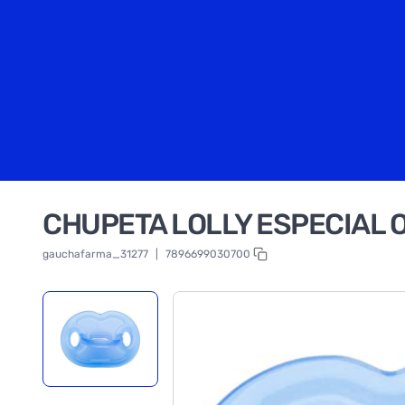
CHUPETA LOLLY ESPECIAL 
gauchafarma_31277
|
7896699030700