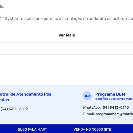
lly
r System, o acessorio permite a circulação de ar dentro do bulbo, resu
ciona desenvolvimento saudavel da mandibula, alem de conceder mais t
Ver
Mais
 momento de usar.
ntral de Atendimento Pós
Programa BEM
Benefícios Exclusivos Mart
ndas
WhatsApp
:
(34) 8413-0710
:
(34) 3301-5819
E-mail
:
programabem@martin
BLOG FALA MART
VENDA NO NOSSO SITE