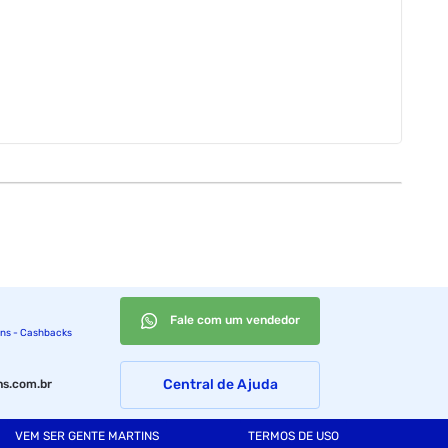
Fale com um vendedor
ins - Cashbacks
Central de Ajuda
s.com.br
VEM SER GENTE MARTINS
TERMOS DE USO