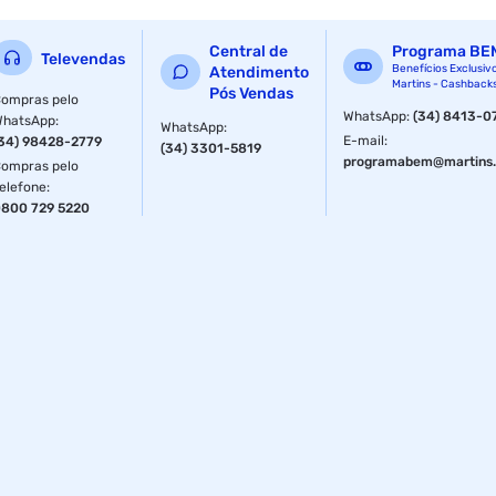
Modelo
Ortodôntico
Central de
Programa BE
Televendas
Benefícios Exclusiv
Atendimento
Martins - Cashback
Pós Vendas
ompras pelo
WhatsApp
:
(34) 8413-0
WhatsApp
:
WhatsApp
:
E-mail
:
34) 98428-2779
(34) 3301-5819
programabem@martins.
ompras pelo
elefone
:
800 729 5220