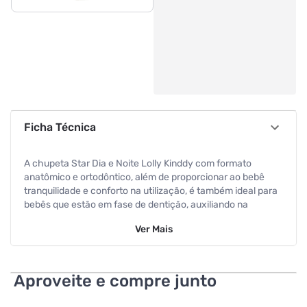
Ficha Técnica
A chupeta Star Dia e Noite Lolly Kinddy com formato
anatômico e ortodôntico, além de proporcionar ao bebê
tranquilidade e conforto na utilização, é também ideal para
bebês que estão em fase de dentição, auxiliando na
formação da cavidade bucal, desenvolvimento dos
Ver
Mais
músculos da boca e do palato e no posicionamento correto
da língua.
Especificações
Aproveite e compre junto
Cor
Rosa