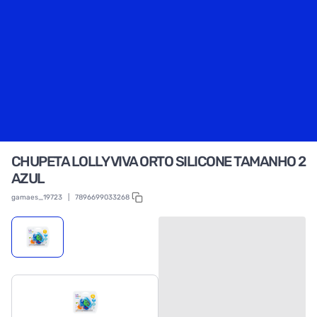
CHUPETA LOLLY VIVA ORTO SILICONE TAMANHO 2
AZUL
gamaes_19723
|
7896699033268