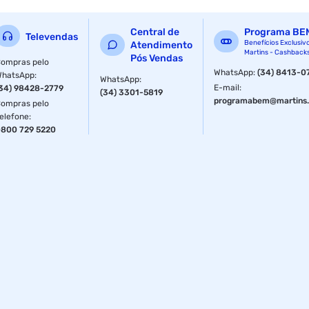
Largura: 9 cm
Central de
Programa BE
Televendas
Comprimento/Profundidade: 53,6 cm
Benefícios Exclusiv
Atendimento
Martins - Cashback
Pós Vendas
ompras pelo
Peso: 2,117 Kg
WhatsApp
:
(34) 8413-0
WhatsApp
:
WhatsApp
:
E-mail
:
34) 98428-2779
(34) 3301-5819
Informações Adicionais:
programabem@martins.
ompras pelo
elefone
:
Presão de Funcionamento: 10 a 400kPa (1,0 a 40 m.c.a.)
800 729 5220
Grau de Proteção: IP 24
Sistema de Aterramento
Comando Eletrônico de temperaturas
Compatível com "DR"
Instalação sem Cano
Compatível com Aquecimento Solar