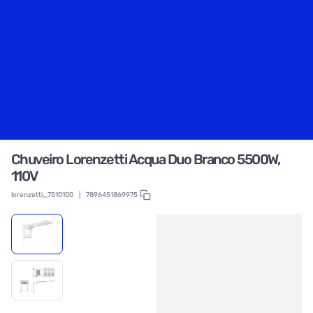
Chuveiro Lorenzetti Acqua Duo Branco 5500W,
110V
lorenzetti_7510100
|
7896451869975