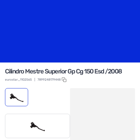
Cilindro Mestre Superior Gp Cg 150 Esd /2008
eurostar_1102565
|
7899248179448