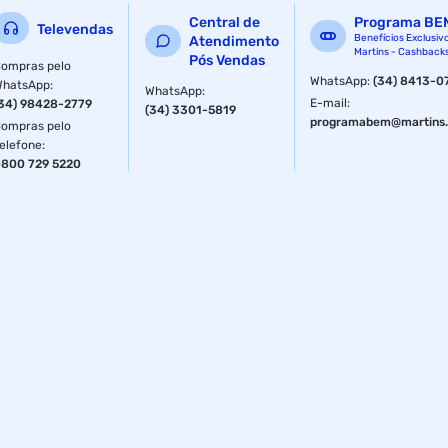
Central de
Programa BE
Televendas
Benefícios Exclusiv
Atendimento
Martins - Cashback
Pós Vendas
ompras pelo
WhatsApp
:
(34) 8413-0
WhatsApp
:
WhatsApp
:
E-mail
:
34) 98428-2779
(34) 3301-5819
programabem@martins.
ompras pelo
elefone
:
800 729 5220