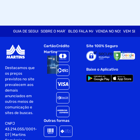
GUIA DE SEGURANÇA
SOBRE O MARTINS
BLOG FALA MART
VENDA NO NOSSO SITE
VEM SER
Cartão
Crédito
Site 100% Seguro
Martins
Destacamos que
Baixe o Aplicativo
os preços
previstos no site
prevalecem aos
demais
anunciados em
outros meios de
comunicação e
sites de buscas.
Outras formas
CNPJ
43.214.055/0001-
07 | Martins