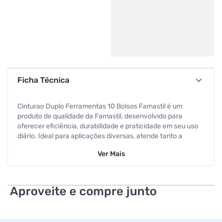
Ficha Técnica
Cinturao Duplo Ferramentas 10 Bolsos Famastil é um
produto de qualidade da Famastil, desenvolvido para
oferecer eficiência, durabilidade e praticidade em seu uso
diário. Ideal para aplicações diversas, atende tanto a
profissionais quanto a usuários domésticos. **Ficha
Ver
Mais
Técnica**
- Marca: Famastil
Aproveite e compre junto
- Modelo: Cinturao Duplo Ferramentas 10 Bolsos Famastil
**Benefícios**