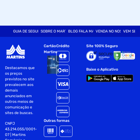
GUIA DE SEGURANÇA
SOBRE O MARTINS
BLOG FALA MART
VENDA NO NOSSO SITE
VEM SER
Cartão
Crédito
Site 100% Seguro
Martins
Destacamos que
Baixe o Aplicativo
os preços
previstos no site
prevalecem aos
demais
anunciados em
outros meios de
comunicação e
sites de buscas.
Outras formas
CNPJ
43.214.055/0001-
07 | Martins