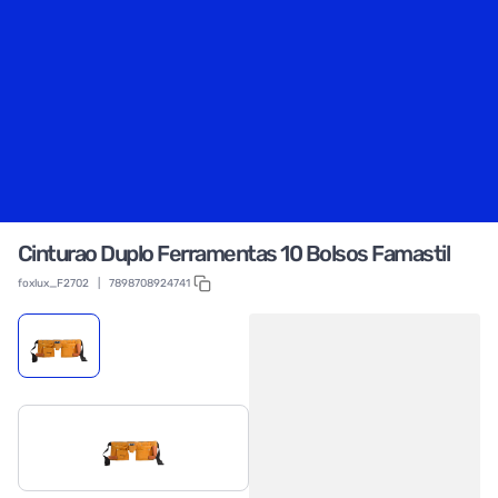
Cinturao Duplo Ferramentas 10 Bolsos Famastil
foxlux_F2702
|
7898708924741