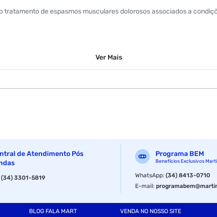
 no tratamento de espasmos musculares dolorosos associados a condi
Ver
Mais
ntral de Atendimento Pós
Programa BEM
Benefícios Exclusivos Mart
ndas
WhatsApp
:
(34) 8413-0710
:
(34) 3301-5819
E-mail
:
programabem@martin
BLOG FALA MART
VENDA NO NOSSO SITE