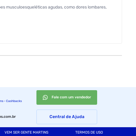
ções musculoesqueléticas agudas, como dores lombares,
Fale com um vendedor
ins - Cashbacks
Central de Ajuda
s.com.br
VEM SER GENTE MARTINS
TERMOS DE USO