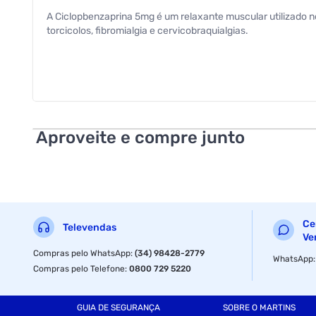
A Ciclopbenzaprina 5mg é um relaxante muscular utilizado
torcicolos, fibromialgia e cervicobraquialgias.
Aproveite e compre junto
Ce
Televendas
Ve
Compras pelo WhatsApp
:
(34) 98428-2779
WhatsApp
Compras pelo Telefone
:
0800 729 5220
GUIA DE SEGURANÇA
SOBRE O MARTINS