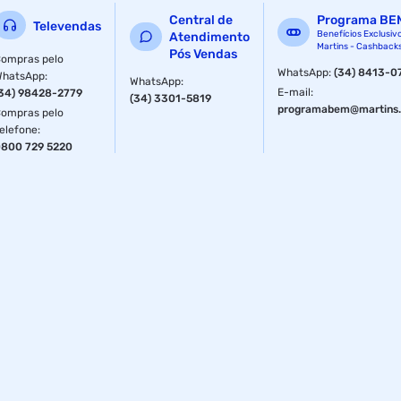
Central de
Programa BE
Televendas
Benefícios Exclusiv
Atendimento
Martins - Cashback
Pós Vendas
ompras pelo
WhatsApp
:
(34) 8413-0
WhatsApp
:
WhatsApp
:
E-mail
:
34) 98428-2779
(34) 3301-5819
programabem@martins.
ompras pelo
elefone
:
800 729 5220