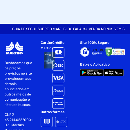
GUIA DE SEGURANÇA
SOBRE O MARTINS
BLOG FALA MART
VENDA NO NOSSO SITE
VEM SER
Cartão
Crédito
Site 100% Seguro
Martins
Destacamos que
Baixe o Aplicativo
os preços
previstos no site
prevalecem aos
demais
anunciados em
outros meios de
comunicação e
sites de buscas.
Outras formas
CNPJ
43.214.055/0001-
07 | Martins