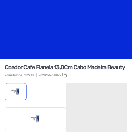
Coador Cafe Flanela 13,0Cm Cabo Madeira Beauty
vemkitemba_109210
|
7898695720029