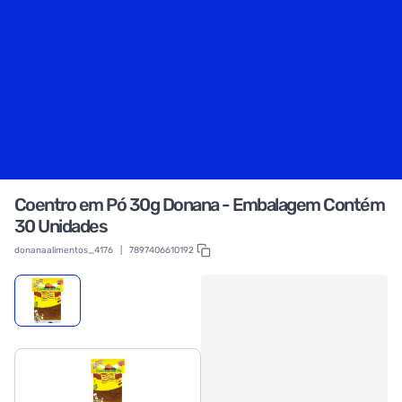
Coentro em Pó 30g Donana - Embalagem Contém
30 Unidades
donanaalimentos_4176
|
7897406610192