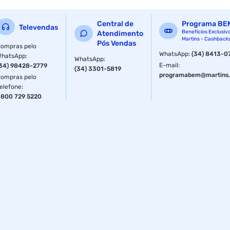
Central de
Programa BE
Televendas
Benefícios Exclusiv
Atendimento
Martins - Cashback
Pós Vendas
ompras pelo
WhatsApp
:
(34) 8413-0
WhatsApp
:
WhatsApp
:
E-mail
:
34) 98428-2779
(34) 3301-5819
programabem@martins.
ompras pelo
elefone
:
800 729 5220