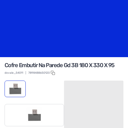
Cofre Embutir Na Parede Gd 3B 180 X 330 X 95
dovale_54011
|
7898488650120