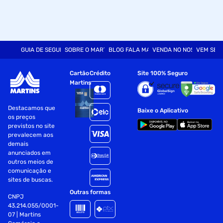
GUIA DE SEGURANÇA
SOBRE O MARTINS
BLOG FALA MART
VENDA NO NOSSO SITE
VEM SER
Cartão
Crédito
Site 100% Seguro
Martins
Destacamos que
Baixe o Aplicativo
os preços
previstos no site
prevalecem aos
demais
anunciados em
outros meios de
comunicação e
sites de buscas.
Outras formas
CNPJ
43.214.055/0001-
07 | Martins