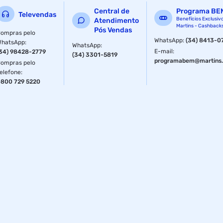
Central de
Programa BE
Televendas
Benefícios Exclusiv
Atendimento
Martins - Cashback
Pós Vendas
ompras pelo
WhatsApp
:
(34) 8413-0
WhatsApp
:
WhatsApp
:
E-mail
:
34) 98428-2779
(34) 3301-5819
programabem@martins.
ompras pelo
elefone
:
800 729 5220