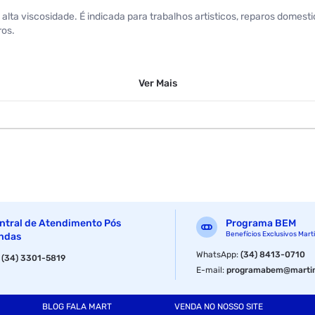
ta viscosidade. É indicada para trabalhos artisticos, reparos domesti
ros.
Ver
Mais
ntral de Atendimento Pós
Programa BEM
Benefícios Exclusivos Mart
ndas
WhatsApp
:
(34) 8413-0710
:
(34) 3301-5819
E-mail
:
programabem@martin
BLOG FALA MART
VENDA NO NOSSO SITE