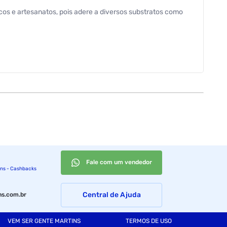
cos e artesanatos, pois adere a diversos substratos como
Fale com um vendedor
ins - Cashbacks
Central de Ajuda
s.com.br
VEM SER GENTE MARTINS
TERMOS DE USO