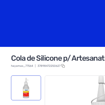
Cola de Silicone p/ Artesan
hayamax_77564
|
37898472250627