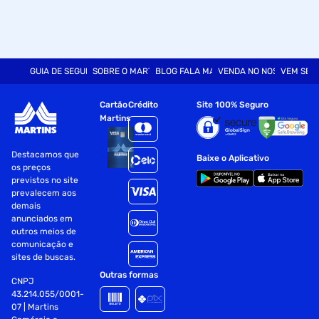
Tipo de Produto: Utensílios
Composição: 01 Colher para Arroz
Garantia 90 dias para vícios ou defeitos de fabricação.
GUIA DE SEGURANÇA
SOBRE O MARTINS
BLOG FALA MART
VENDA NO NOSSO SITE
VEM SER
Dimensões do Produto (Embalado):
Cartão
Crédito
Site 100% Seguro
(AxLxC): 2 x 9 x 27 cm
Martins
Peso: 0,59 Kg
Destacamos que
Baixe o Aplicativo
os preços
Garantia: 03 meses (Ofertado pelo fabricante)
previstos no site
prevalecem aos
Fornecedor: Brinox
demais
anunciados em
Especificações
outros meios de
comunicação e
Largura(em Cm)
9
sites de buscas.
Outras formas
CNPJ
Cor
Aço Inox
43.214.055/0001-
07 | Martins