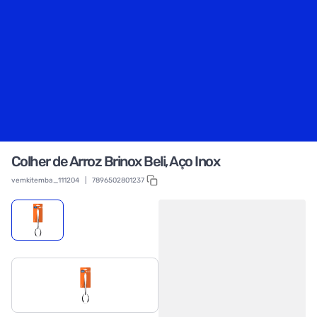
Colher de Arroz Brinox Beli, Aço Inox
vemkitemba_111204
|
7896502801237