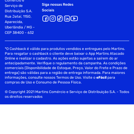
Comércio e
Altura (em cm)
2.0
Siga nossas Redes
Serviço de
Sociais
Distribuição S.A.
Rua Jataí, 1150,
Sessão
Colher
Aparecida,
Uberlândia / MG -
CEP 38400 - 632
Comprimento (em Cm)
27.0
*O Cashback é válido para produtos vendidos e entregues pelo Martins.
Peso
0,59 Kg
Para resgatar o cashback o cliente deve baixar o App Martins Atacado
Online e realizar o cadastro. As ações estão sujeitas a saírem do ar
antecipadamente. Verifique o regulamento da campanha. As condições
Garantia
03 Meses
comerciais (Disponibilidade de Estoque, Preço, Valor do Frete e Prazo de
entrega) são válidas para a região de entrega informada. Para maiores
informações, consulte nossos Termos de Uso. Visite o
eFácil
para
compras de Uso e Consumo de Pessoa Física.
© Copyright 2021 Martins Comércio e Serviço de Distribuição S.A. - Todos
os direitos reservados