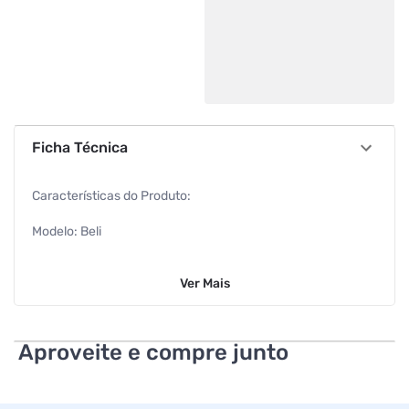
Ficha Técnica
Características do Produto:
Modelo: Beli
Marca: Brinox
Ver
Mais
Cor: Aço Inox
Altura: 2 cm (Embalado)
Aproveite e compre junto
Largura: 9 cm (Embalado)