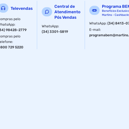
Central de
Programa BE
Televendas
Benefícios Exclusiv
Atendimento
Martins - Cashback
Pós Vendas
ompras pelo
WhatsApp
:
(34) 8413-0
WhatsApp
:
WhatsApp
:
E-mail
:
34) 98428-2779
(34) 3301-5819
programabem@martins.
ompras pelo
elefone
:
800 729 5220