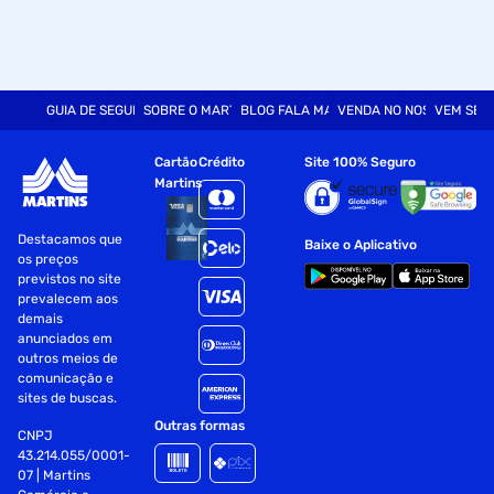
GUIA DE SEGURANÇA
SOBRE O MARTINS
BLOG FALA MART
VENDA NO NOSSO SITE
VEM SER
Cartão
Crédito
Site 100% Seguro
Martins
Destacamos que
Baixe o Aplicativo
os preços
previstos no site
prevalecem aos
demais
anunciados em
outros meios de
comunicação e
sites de buscas.
Outras formas
CNPJ
43.214.055/0001-
07 | Martins