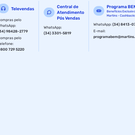
Central de
Programa BE
Televendas
Benefícios Exclusiv
Atendimento
Martins - Cashback
Pós Vendas
ompras pelo
WhatsApp
:
(34) 8413-0
WhatsApp
:
WhatsApp
:
E-mail
:
34) 98428-2779
(34) 3301-5819
programabem@martins.
ompras pelo
elefone
:
800 729 5220