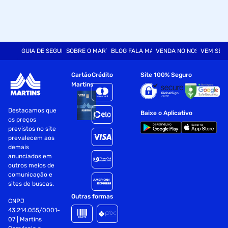
GUIA DE SEGURANÇA
SOBRE O MARTINS
BLOG FALA MART
VENDA NO NOSSO SITE
VEM SER
Cartão
Crédito
Site 100% Seguro
Martins
Destacamos que
Baixe o Aplicativo
os preços
previstos no site
prevalecem aos
demais
anunciados em
outros meios de
comunicação e
sites de buscas.
Outras formas
CNPJ
43.214.055/0001-
07 | Martins