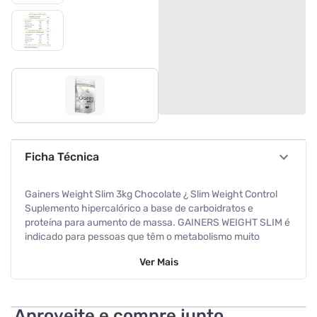
Ficha Técnica
Gainers Weight Slim 3kg Chocolate ¿ Slim Weight Control
Suplemento hipercalórico a base de carboidratos e
proteína para aumento de massa. GAINERS WEIGHT SLIM é
indicado para pessoas que têm o metabolismo muito
acelerado e querem ganhar peso desenvolvendo massa
Ver
Mais
magra. Este hipercalórico foi desenvolvido com os
melhores carboidratos de rápida absorção em conjunto
com as proteínas do soro do leite e da soja, fornecendo a
cada dose se consumido com leite semidesnatado 727kcal
Aproveite e compre junto