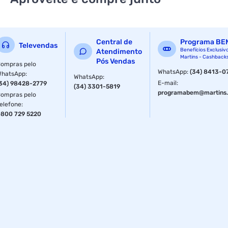
e 26g de proteínas
Central de
Programa BE
Televendas
Benefícios Exclusiv
Atendimento
Martins - Cashback
Pós Vendas
ompras pelo
WhatsApp
:
(34) 8413-0
WhatsApp
:
WhatsApp
:
E-mail
:
34) 98428-2779
(34) 3301-5819
programabem@martins.
ompras pelo
elefone
:
800 729 5220