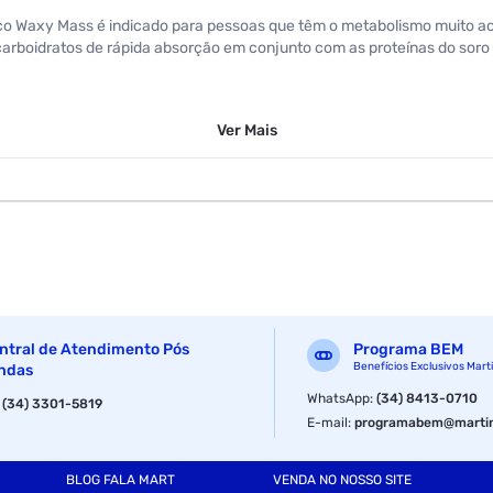
rico Waxy Mass é indicado para pessoas que têm o metabolismo muito
arboidratos de rápida absorção em conjunto com as proteínas do soro 
Ver
Mais
ntral de Atendimento Pós
Programa BEM
Benefícios Exclusivos Mart
ndas
WhatsApp
:
(34) 8413-0710
:
(34) 3301-5819
E-mail
:
programabem@martin
BLOG FALA MART
VENDA NO NOSSO SITE