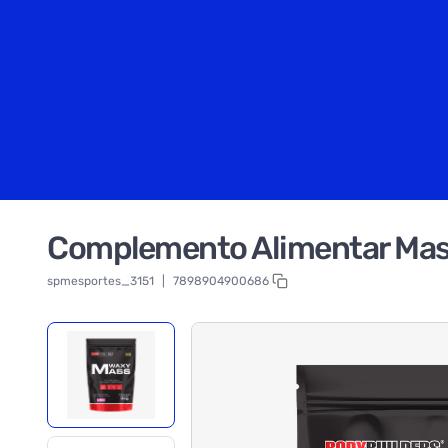
Complemento Alimentar Massa
spmesportes_3151
|
7898904900686