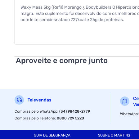
Waxy Mass 3kg (Refil) Morango ¿ Bodybuilders O Hipercaló
magra. Este suplemento foi desenvolvido com os melhores c
com leite semidesnatado 727kcal e 26g de proteínas.
Aproveite e compre junto
Ce
Televendas
Ve
Compras pelo WhatsApp
:
(34) 98428-2779
WhatsApp
Compras pelo Telefone
:
0800 729 5220
GUIA DE SEGURANÇA
SOBRE O MARTINS