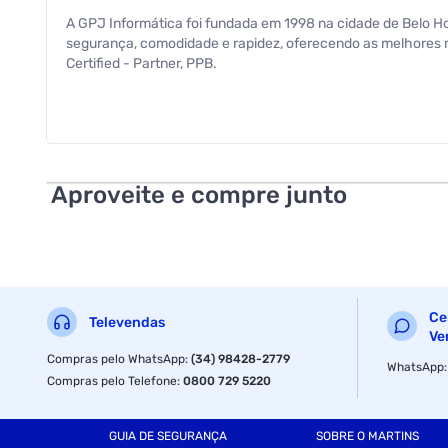
A GPJ Informática foi fundada em 1998 na cidade de Belo Hor
segurança, comodidade e rapidez, oferecendo as melhores m
Certified - Partner, PPB.
--------------------------------------------------- ---
---------------------------------
Combinação perfeita de valor e desempenho O Computador Br
inteligência unida à simplicidade
Aproveite e compre junto
Tenha um aparelho elegante e poupe espaço
Design compacto: Obtenha máxima produtividade com o míni
- Intel Core i5 (3ª Geração) Memória:
Ce
Televendas
Ve
- DDR3
Compras pelo WhatsApp
:
(34) 98428-2779
WhatsApp
- Capacidade 16GB Armazenamento:
Compras pelo Telefone
:
0800 729 5220
- Tipo: SSD
GUIA DE SEGURANÇA
SOBRE O MARTINS