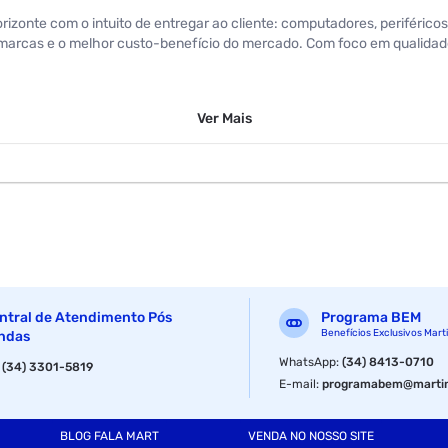
izonte com o intuito de entregar ao cliente: computadores, periféricos
arcas e o melhor custo-benefício do mercado. Com foco em qualidade
------------------------------------------------ ---------------
Ver
Mais
azilpc em Torre apresenta processadores Intel® Core¿ de 3ª geração. 
mo de espaço ocupado. Desenvolvida para trabalhar para você Espec
ntral de Atendimento Pós
Programa BEM
Benefícios Exclusivos Mart
ndas
WhatsApp
:
(34) 8413-0710
:
(34) 3301-5819
E-mail
:
programabem@martin
BLOG FALA MART
VENDA NO NOSSO SITE