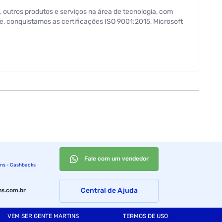
, outros produtos e serviços na área de tecnologia, com
, conquistamos as certificações ISO 9001:2015, Microsoft
------------------------------------ ------------------
Desktops inteligentes para toda rotina de trabalho A
ificações do produto: Processador:
Fale com um vendedor
ins - Cashbacks
Central de Ajuda
s.com.br
VEM SER GENTE MARTINS
TERMOS DE USO