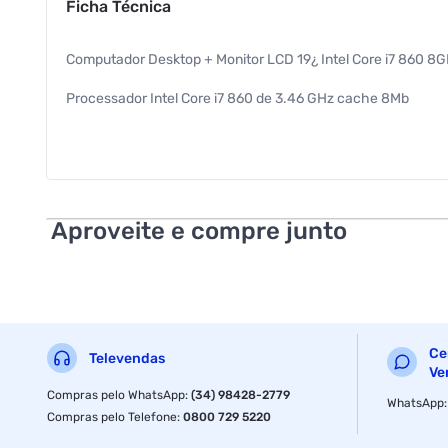
Ficha Técnica
Computador Desktop + Monitor LCD 19¿ Intel Core i7 860 8
Processador Intel Core i7 860 de 3.46 GHz cache 8Mb
Memória Ram 8GB expansível até 16GB
HD SSD de 240GB
Fonte de 220W
Aproveite e compre junto
Sistema Operacional: Windows 10 Conexões:
- 01 Rede 10/100/1000
- 02 x PS2
Ce
Televendas
- 01 x VGA
Ve
Compras pelo WhatsApp
:
(34) 98428-2779
WhatsApp
- 01 x HDMI
Compras pelo Telefone
:
0800 729 5220