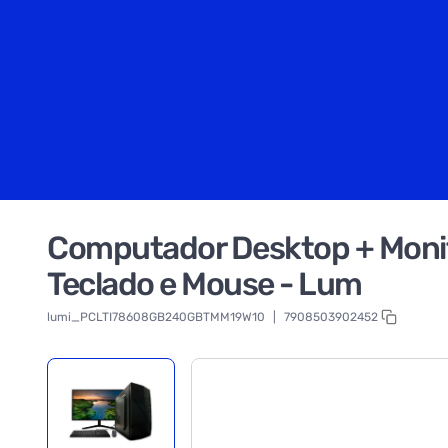
Computador Desktop + Monit
Teclado e Mouse - Lum
lumi_PCLTI78608GB240GBTMM19W10
|
7908503902452